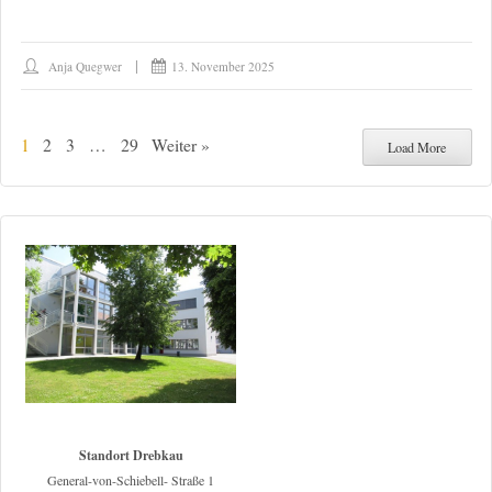
Anja Quegwer
13. November 2025
1
2
3
…
29
Weiter »
Load More
Standort Drebkau
General-von-Schiebell- Straße 1