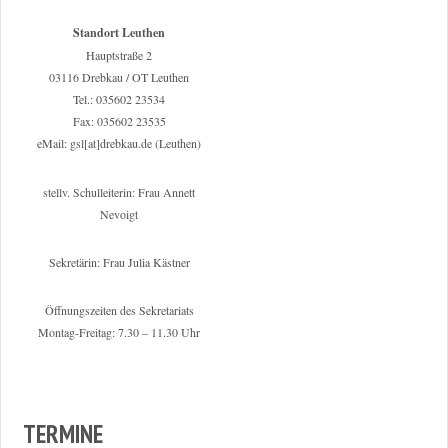
Standort Leuthen
Hauptstraße 2
03116 Drebkau / OT Leuthen
Tel.: 035602 23534
Fax: 035602 23535
eMail: gsl[at]drebkau.de (Leuthen)
stellv. Schulleiterin: Frau Annett
Nevoigt
Sekretärin: Frau Julia Kästner
Öffnungszeiten des Sekretariats
Montag-Freitag: 7.30 – 11.30 Uhr
TERMINE