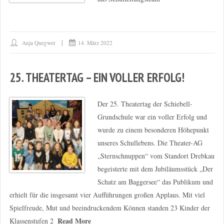
Anja Quegwer
14. März 2022
25. THEATERTAG – EIN VOLLER ERFOLG!
Der 25. Theatertag der Schiebell-
Grundschule war ein voller Erfolg und
wurde zu einem besonderen Höhepunkt
unseres Schullebens. Die Theater-AG
„Sternschnuppen“ vom Standort Drebkau
begeisterte mit dem Jubiläumsstück „Der
Schatz am Baggersee“ das Publikum und
erhielt für die insgesamt vier Aufführungen großen Applaus. Mit viel
Spielfreude, Mut und beeindruckendem Können standen 23 Kinder der
Read More
Klassenstufen 2