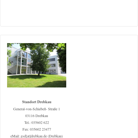
Standort Drebkau
General-von-Schiebell- Straße 1
03116 Drebkau
Tel.: 035602 622
Fax: 035602 23477
eMail: gsd[at]drebkau.de (Drebkau)