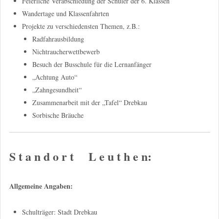
Feierliche Verabschiedung der Schüler der 6. Klassen
Wandertage und Klassenfahrten
Projekte zu verschiedensten Themen, z.B.:
Radfahrausbildung
Nichtraucherwettbewerb
Besuch der Busschule für die Lernanfänger
„Achtung Auto“
„Zahngesundheit“
Zusammenarbeit mit der „Tafel“ Drebkau
Sorbische Bräuche
S t a n d o r t L e u t h e n:
Allgemeine Angaben:
Schulträger: Stadt Drebkau