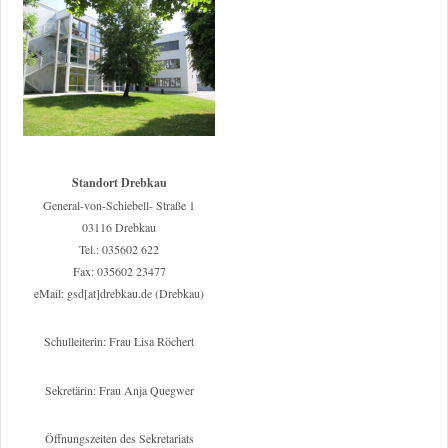
Standort Drebkau
General-von-Schiebell- Straße 1
03116 Drebkau
Tel.: 035602 622
Fax: 035602 23477
eMail: gsd[at]drebkau.de (Drebkau)
Schulleiterin: Frau Lisa Röchert
Sekretärin: Frau Anja Quegwer
Öffnungszeiten des Sekretariats