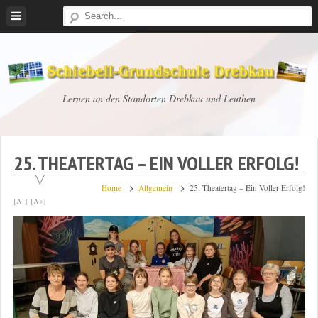
Skip
to
content
Schiebell-
Lernen an den Standorten Drebkau und Leuthen
Grundschule
Drebkau
25. THEATERTAG – EIN VOLLER ERFOLG!
Home
Allgemein
25. Theatertag – Ein Voller Erfolg!
[A-]
[A+]