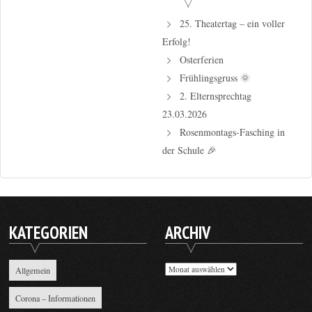
25. Theatertag – ein voller
Erfolg!
Osterferien
Frühlingsgruss 🌞
2. Elternsprechtag
23.03.2026
Rosenmontags-Fasching in
der Schule 🎉
KATEGORIEN
ARCHIV
Archiv
Allgemein
Corona – Informationen