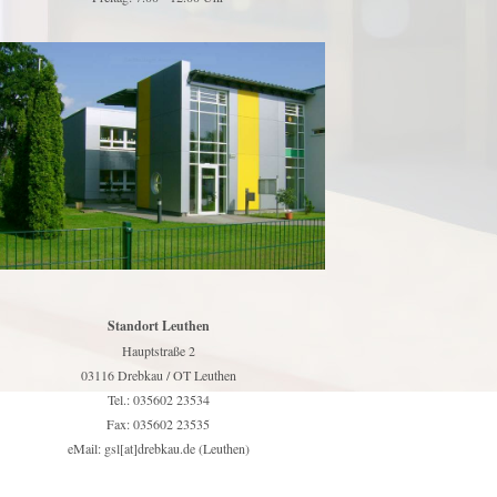
Standort Leuthen
Hauptstraße 2
03116 Drebkau / OT Leuthen
Tel.: 035602 23534
Fax: 035602 23535
eMail: gsl[at]drebkau.de (Leuthen)