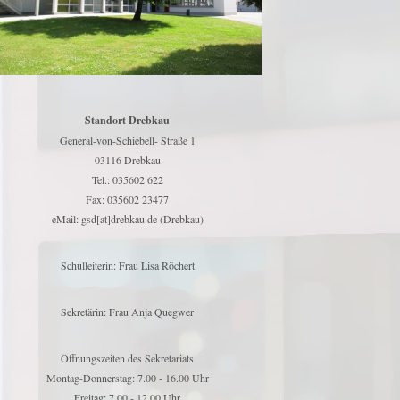
Standort Drebkau
General-von-Schiebell- Straße 1
03116 Drebkau
Tel.: 035602 622
Fax: 035602 23477
eMail: gsd[at]drebkau.de (Drebkau)
Schulleiterin: Frau Lisa Röchert
Sekretärin: Frau Anja Quegwer
Öffnungszeiten des Sekretariats
Montag-Donnerstag: 7.00 - 16.00 Uhr
Freitag: 7.00 - 12.00 Uhr