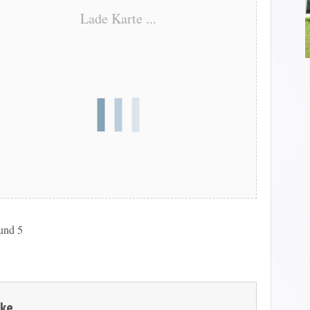
Lade Karte ...
 und 5
zke