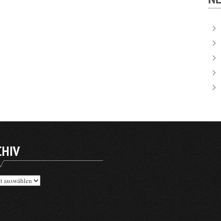
CHIV
v