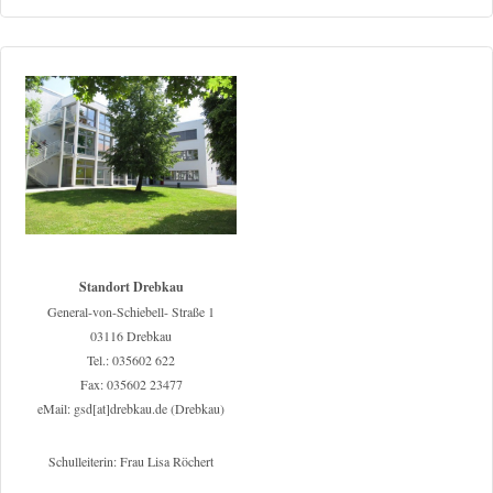
Standort Drebkau
General-von-Schiebell- Straße 1
03116 Drebkau
Tel.: 035602 622
Fax: 035602 23477
eMail: gsd[at]drebkau.de (Drebkau)
Schulleiterin: Frau Lisa Röchert