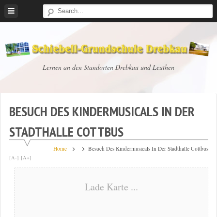
Skip
to
content
Schiebell-
Lernen an den Standorten Drebkau und Leuthen
Grundschule
Drebkau
BESUCH DES KINDERMUSICALS IN DER
STADTHALLE COTTBUS
Home
Besuch Des Kindermusicals In Der Stadthalle Cottbus
[A-]
[A+]
Lade Karte ...