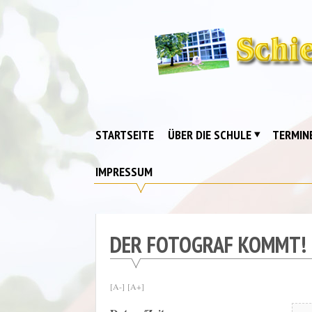
Skip
to
content
Schiebell-
Grundschule
Drebkau
STARTSEITE
ÜBER DIE SCHULE
TERMIN
IMPRESSUM
DER FOTOGRAF KOMMT!
[A-]
[A+]