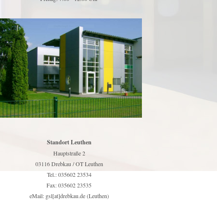
Standort Leuthen
Hauptstraße 2
03116 Drebkau / OT Leuthen
Tel.: 035602 23534
Fax: 035602 23535
eMail: gsl[at]drebkau.de (Leuthen)