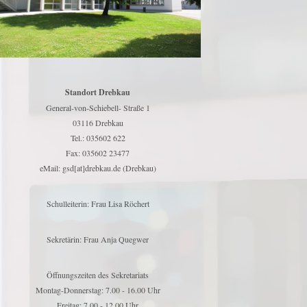
Standort Drebkau
General-von-Schiebell- Straße 1
03116 Drebkau
Tel.: 035602 622
Fax: 035602 23477
eMail: gsd[at]drebkau.de (Drebkau)
Schulleiterin: Frau Lisa Röchert
Sekretärin: Frau Anja Quegwer
Öffnungszeiten des Sekretariats
Montag-Donnerstag: 7.00 - 16.00 Uhr
Freitag: 7.00 - 12.00 Uhr