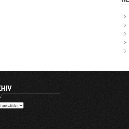
CHIV
v