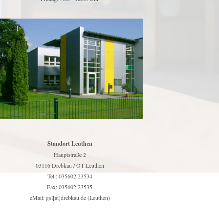
Standort Leuthen
Hauptstraße 2
03116 Drebkau / OT Leuthen
Tel.: 035602 23534
Fax: 035602 23535
eMail: gsl[at]drebkau.de (Leuthen)