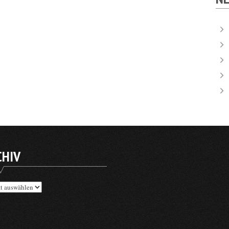
CHIV
v