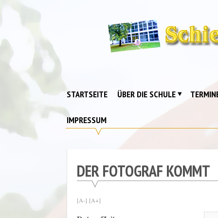
Skip
to
content
Schiebell-
Grundschule
Drebkau
STARTSEITE
ÜBER DIE SCHULE
TERMIN
IMPRESSUM
DER FOTOGRAF KOMMT
[A-]
[A+]