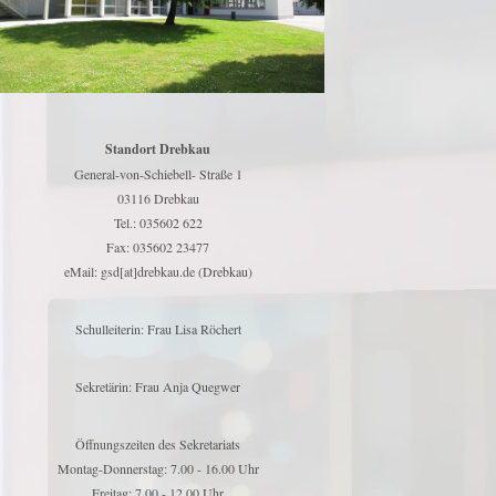
Standort Drebkau
General-von-Schiebell- Straße 1
03116 Drebkau
Tel.: 035602 622
Fax: 035602 23477
eMail: gsd[at]drebkau.de (Drebkau)
Schulleiterin: Frau Lisa Röchert
Sekretärin: Frau Anja Quegwer
Öffnungszeiten des Sekretariats
Montag-Donnerstag: 7.00 - 16.00 Uhr
Freitag: 7.00 - 12.00 Uhr