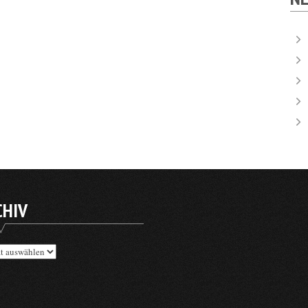
CHIV
v