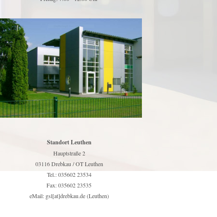
Standort Leuthen
Hauptstraße 2
03116 Drebkau / OT Leuthen
Tel.: 035602 23534
Fax: 035602 23535
eMail: gsl[at]drebkau.de (Leuthen)