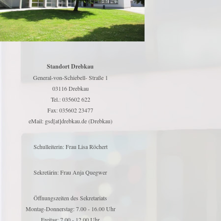
Standort Drebkau
General-von-Schiebell- Straße 1
03116 Drebkau
Tel.: 035602 622
Fax: 035602 23477
eMail: gsd[at]drebkau.de (Drebkau)
Schulleiterin: Frau Lisa Röchert
Sekretärin: Frau Anja Quegwer
Öffnungszeiten des Sekretariats
Montag-Donnerstag: 7.00 - 16.00 Uhr
Freitag: 7.00 - 12.00 Uhr