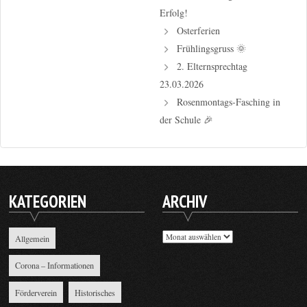
Erfolg!
Osterferien
Frühlingsgruss 🌞
2. Elternsprechtag
23.03.2026
Rosenmontags-Fasching in
der Schule 🎉
KATEGORIEN
ARCHIV
Archiv
Allgemein
Corona – Informationen
Förderverein
Historisches