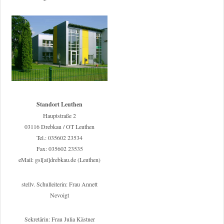
Standort Leuthen
Hauptstraße 2
03116 Drebkau / OT Leuthen
Tel.: 035602 23534
Fax: 035602 23535
eMail: gsl[at]drebkau.de (Leuthen)
stellv. Schulleiterin: Frau Annett
Nevoigt
Sekretärin: Frau Julia Kästner