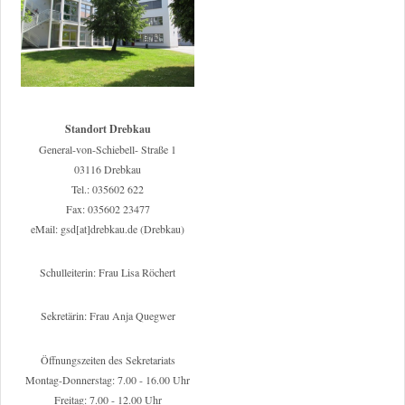
Standort Drebkau
General-von-Schiebell- Straße 1
03116 Drebkau
Tel.: 035602 622
Fax: 035602 23477
eMail: gsd[at]drebkau.de (Drebkau)
Schulleiterin: Frau Lisa Röchert
Sekretärin: Frau Anja Quegwer
Öffnungszeiten des Sekretariats
Montag-Donnerstag: 7.00 - 16.00 Uhr
Freitag: 7.00 - 12.00 Uhr