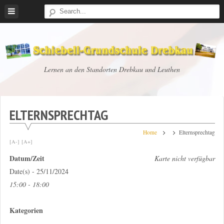
Skip
to
content
Schiebell-
Lernen an den Standorten Drebkau und Leuthen
Grundschule
Drebkau
ELTERNSPRECHTAG
Home
Elternsprechtag
[A-]
[A+]
Datum/Zeit
Karte nicht verfügbar
Date(s) - 25/11/2024
15:00 - 18:00
Kategorien