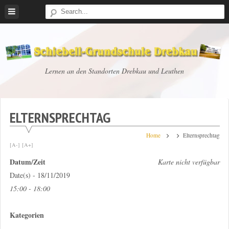
Skip
to
content
Schiebell-
Lernen an den Standorten Drebkau und Leuthen
Grundschule
Drebkau
ELTERNSPRECHTAG
Home
Elternsprechtag
[A-]
[A+]
Datum/Zeit
Karte nicht verfügbar
Date(s) - 18/11/2019
15:00 - 18:00
Kategorien