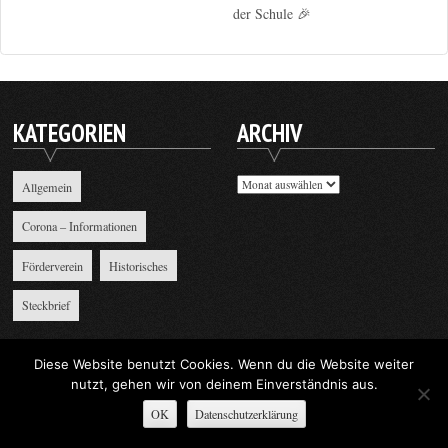
der Schule 🎉
KATEGORIEN
ARCHIV
Archiv
Allgemein
Corona – Informationen
Förderverein
Historisches
Steckbrief
Diese Website benutzt Cookies. Wenn du die Website weiter
nutzt, gehen wir von deinem Einverständnis aus.
Supernova
|
Supernova Themes
OK
Datenschutzerklärung