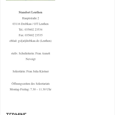
Standort Leuthen
Hauptstraße 2
03116 Drebkau / OT Leuthen
Tel.: 035602 23534
Fax: 035602 23535
eMail: gsl[at]drebkau.de (Leuthen)
stellv. Schulleiterin: Frau Annett
Nevoigt
Sekretärin: Frau Julia Kästner
Öffnungszeiten des Sekretariats
Montag-Freitag: 7.30 – 11.30 Uhr