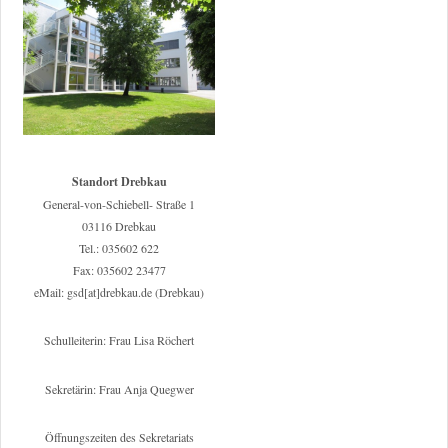
Standort Drebkau
General-von-Schiebell- Straße 1
03116 Drebkau
Tel.: 035602 622
Fax: 035602 23477
eMail: gsd[at]drebkau.de (Drebkau)
Schulleiterin: Frau Lisa Röchert
Sekretärin: Frau Anja Quegwer
Öffnungszeiten des Sekretariats