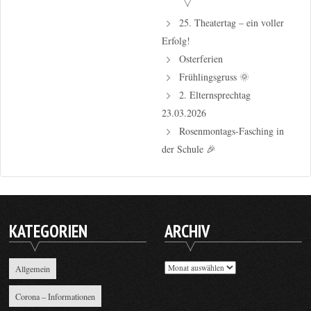
25. Theatertag – ein voller
Erfolg!
Osterferien
Frühlingsgruss 🌞
2. Elternsprechtag
23.03.2026
Rosenmontags-Fasching in
der Schule 🎉
KATEGORIEN
ARCHIV
Archiv
Allgemein
Corona – Informationen