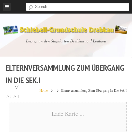
Skip
to
content
Schiebell-
Lernen an den Standorten Drebkau und Leuthen
Grundschule
Drebkau
ELTERNVERSAMMLUNG ZUM ÜBERGANG
IN DIE SEK.I
Home
Elternversammlung Zum Übergang In Die Sek.I
[A-]
[A+]
Lade Karte ...