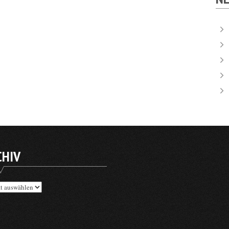
CHIV
v