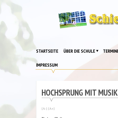
Skip
to
content
Schiebell-
Grundschule
Drebkau
STARTSEITE
ÜBER DIE SCHULE
TERMIN
IMPRESSUM
HOCHSPRUNG MIT MUSIK
[A-]
[A+]