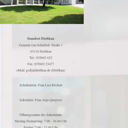
Standort Drebkau
General-von-Schiebell- Straße 1
03116 Drebkau
Tel.: 035602 622
Fax: 035602 23477
eMail: gsd[at]drebkau.de (Drebkau)
Schulleiterin: Frau Lisa Röchert
Sekretärin: Frau Anja Quegwer
Öffnungszeiten des Sekretariats
Montag-Donnerstag: 7.00 - 16.00 Uhr
Freitag: 7.00 - 12.00 Uhr