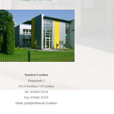
Standort Leuthen
Hauptstraße 2
03116 Drebkau / OT Leuthen
Tel.: 035602 23534
Fax: 035602 23535
eMail: gsl[at]drebkau.de (Leuthen)