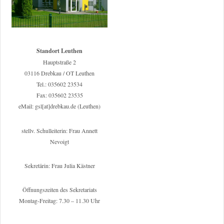
Standort Leuthen
Hauptstraße 2
03116 Drebkau / OT Leuthen
Tel.: 035602 23534
Fax: 035602 23535
eMail: gsl[at]drebkau.de (Leuthen)
stellv. Schulleiterin: Frau Annett
Nevoigt
Sekretärin: Frau Julia Kästner
Öffnungszeiten des Sekretariats
Montag-Freitag: 7.30 – 11.30 Uhr