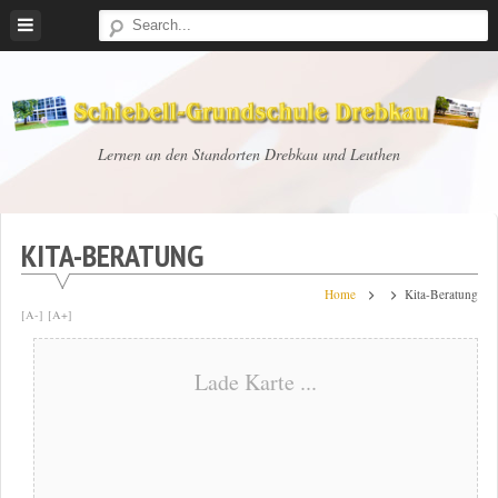
Skip
to
content
Schiebell-
Lernen an den Standorten Drebkau und Leuthen
Grundschule
Drebkau
KITA-BERATUNG
Home
Kita-Beratung
[A-]
[A+]
Lade Karte ...