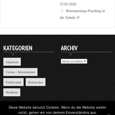
23.03.2026
Rosenmontags-Fasching in
der Schule 🎉
KATEGORIEN
ARCHIV
Archiv
Allgemein
Corona – Informationen
Förderverein
Historisches
Steckbrief
Diese Website benutzt Cookies. Wenn du die Website weiter
nutzt, gehen wir von deinem Einverständnis aus.
Supernova
|
Supernova Themes