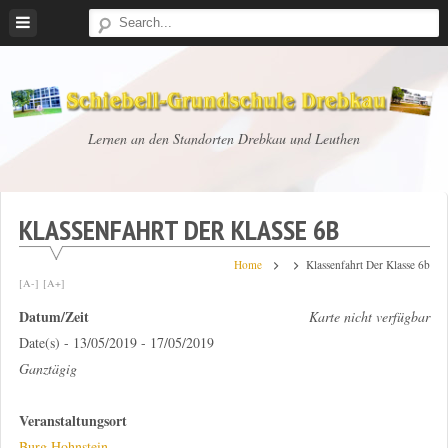
Skip
to
content
Schiebell-
Lernen an den Standorten Drebkau und Leuthen
Grundschule
Drebkau
KLASSENFAHRT DER KLASSE 6B
Home
Klassenfahrt Der Klasse 6b
[A-]
[A+]
Datum/Zeit
Karte nicht verfügbar
Date(s) - 13/05/2019 - 17/05/2019
Ganztägig
Veranstaltungsort
Burg Hohnstein