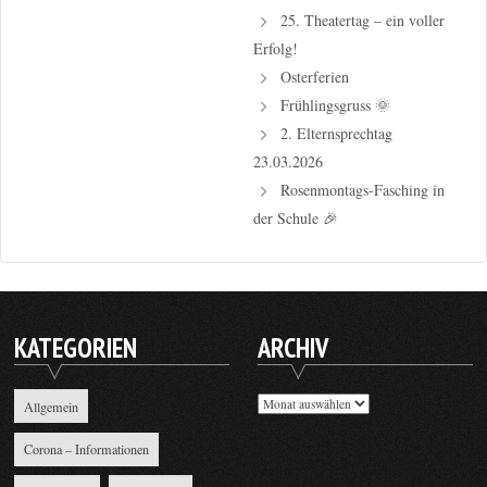
25. Theatertag – ein voller
Erfolg!
Osterferien
Frühlingsgruss 🌞
2. Elternsprechtag
23.03.2026
Rosenmontags-Fasching in
der Schule 🎉
KATEGORIEN
ARCHIV
Archiv
Allgemein
Corona – Informationen