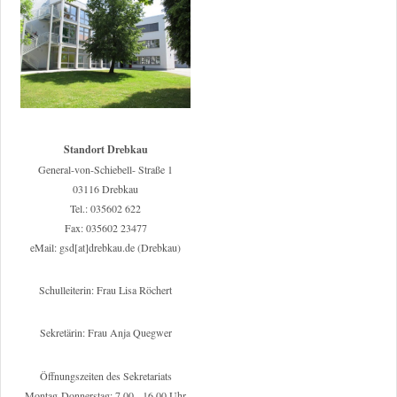
Standort Drebkau
General-von-Schiebell- Straße 1
03116 Drebkau
Tel.: 035602 622
Fax: 035602 23477
eMail: gsd[at]drebkau.de (Drebkau)
Schulleiterin: Frau Lisa Röchert
Sekretärin: Frau Anja Quegwer
Öffnungszeiten des Sekretariats
Montag-Donnerstag: 7.00 - 16.00 Uhr