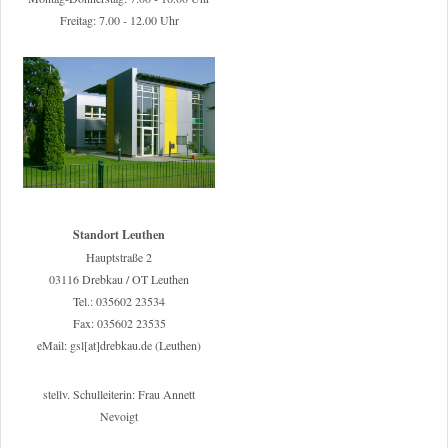
Freitag: 7.00 - 12.00 Uhr
Standort Leuthen
Hauptstraße 2
03116 Drebkau / OT Leuthen
Tel.: 035602 23534
Fax: 035602 23535
eMail: gsl[at]drebkau.de (Leuthen)
stellv. Schulleiterin: Frau Annett
Nevoigt