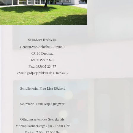
Standort Drebkau
General-von-Schiebell- Straße 1
03116 Drebkau
Tel.: 035602 622
Fax: 035602 23477
eMail: gsd[at]drebkau.de (Drebkau)
Schulleiterin: Frau Lisa Röchert
Sekretärin: Frau Anja Quegwer
Öffnungszeiten des Sekretariats
Montag-Donnerstag: 7.00 - 16.00 Uhr
Freitag: 7.00 - 12.00 Uhr