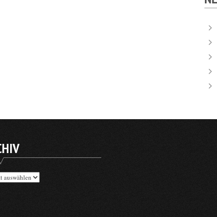
CHIV
v