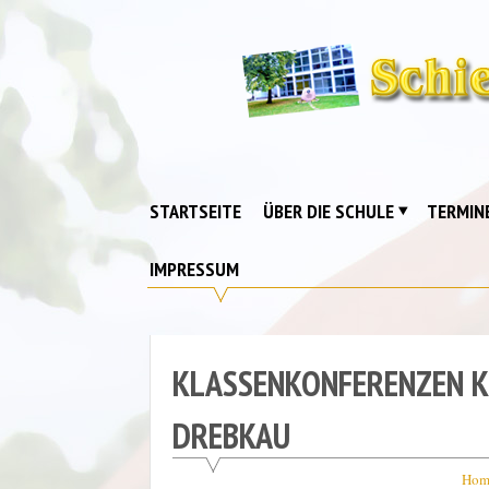
Skip
to
content
Schiebell-
Grundschule
Drebkau
STARTSEITE
ÜBER DIE SCHULE
TERMIN
IMPRESSUM
KLASSENKONFERENZEN KL
DREBKAU
Hom