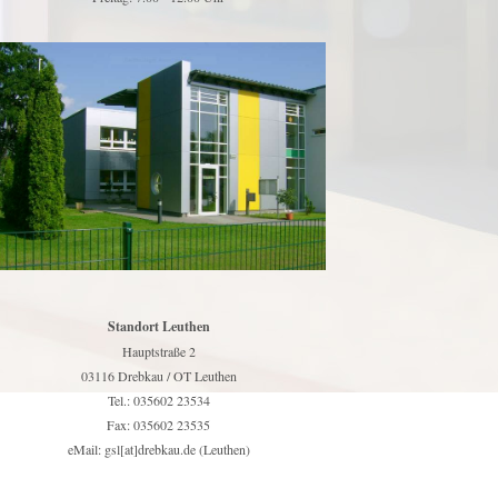
Standort Leuthen
Hauptstraße 2
03116 Drebkau / OT Leuthen
Tel.: 035602 23534
Fax: 035602 23535
eMail: gsl[at]drebkau.de (Leuthen)