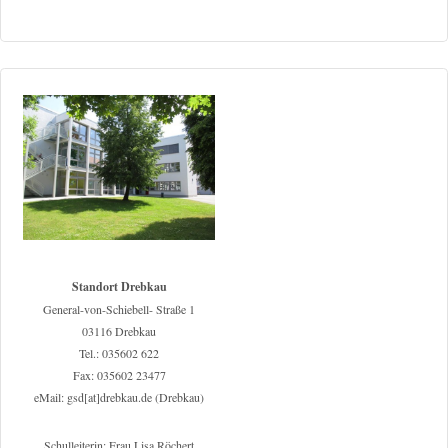
Standort Drebkau
General-von-Schiebell- Straße 1
03116 Drebkau
Tel.: 035602 622
Fax: 035602 23477
eMail: gsd[at]drebkau.de (Drebkau)
Schulleiterin: Frau Lisa Röchert