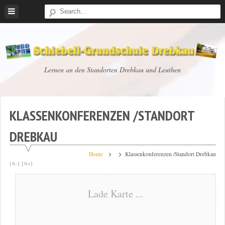
Skip
to
content
Schiebell-
Lernen an den Standorten Drebkau und Leuthen
Grundschule
Drebkau
KLASSENKONFERENZEN /STANDORT
DREBKAU
Home
Klassenkonferenzen /Standort Drebkau
[A-]
[A+]
Lade Karte ...