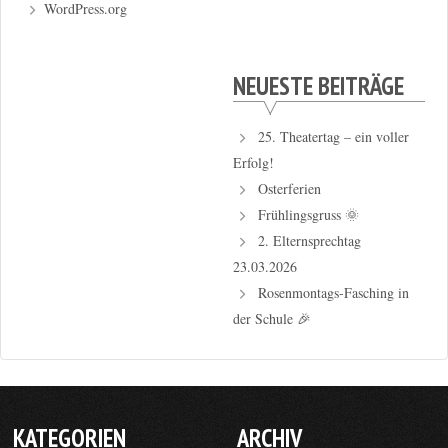
WordPress.org
NEUESTE BEITRÄGE
25. Theatertag – ein voller
Erfolg!
Osterferien
Frühlingsgruss 🌞
2. Elternsprechtag
23.03.2026
Rosenmontags-Fasching in
der Schule 🎉
KATEGORIEN
ARCHIV