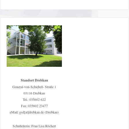
Standort Drebkau
General-von-Schiebell- Straße 1
03116 Drebkau
Tel.: 035602 622
Fax: 035602 23477
eMail: gsd[at]drebkau.de (Drebkau)
Schulleiterin: Frau Lisa Röchert