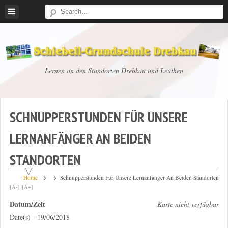
Skip
to
content
Schiebell-
Lernen an den Standorten Drebkau und Leuthen
Grundschule
Drebkau
SCHNUPPERSTUNDEN FÜR UNSERE
LERNANFÄNGER AN BEIDEN
STANDORTEN
Home
Schnupperstunden Für Unsere Lernanfänger An Beiden Standorten
[A-]
[A+]
Datum/Zeit
Karte nicht verfügbar
Date(s) - 19/06/2018