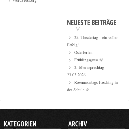
WordPress.org
NEUESTE BEITRÄGE
25. Theatertag – ein voller
Erfolg!
Osterferien
Frühlingsgruss 🌞
2. Elternsprechtag
23.03.2026
Rosenmontags-Fasching in
der Schule 🎉
KATEGORIEN
ARCHIV