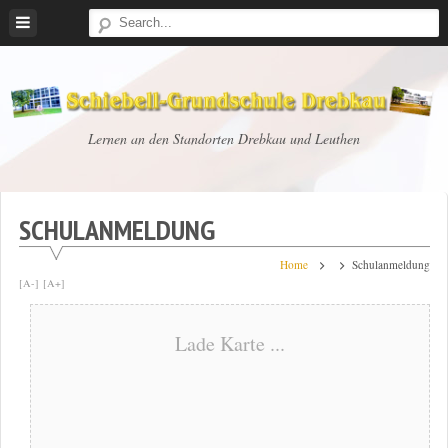
Skip
to
content
Schiebell-
Lernen an den Standorten Drebkau und Leuthen
Grundschule
Drebkau
SCHULANMELDUNG
Home
Schulanmeldung
[A-]
[A+]
Lade Karte ...