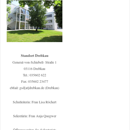
Standort Drebkau
General-von-Schiebell- Straße 1
03116 Drebkau
Tel.: 035602 622
Fax: 035602 23477
eMail: gsd[at]drebkau.de (Drebkau)
Schulleiterin: Frau Lisa Röchert
Sekretärin: Frau Anja Quegwer
Öffnungszeiten des Sekretariats