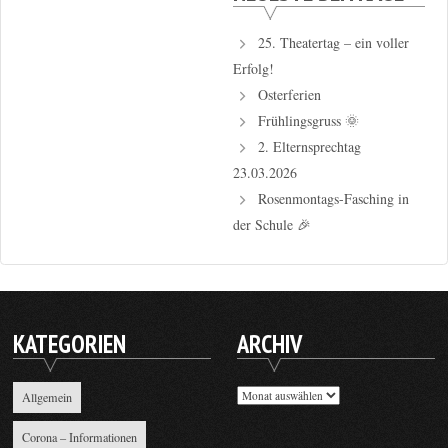
25. Theatertag – ein voller
Erfolg!
Osterferien
Frühlingsgruss 🌞
2. Elternsprechtag
23.03.2026
Rosenmontags-Fasching in
der Schule 🎉
KATEGORIEN
ARCHIV
Archiv
Allgemein
Corona – Informationen