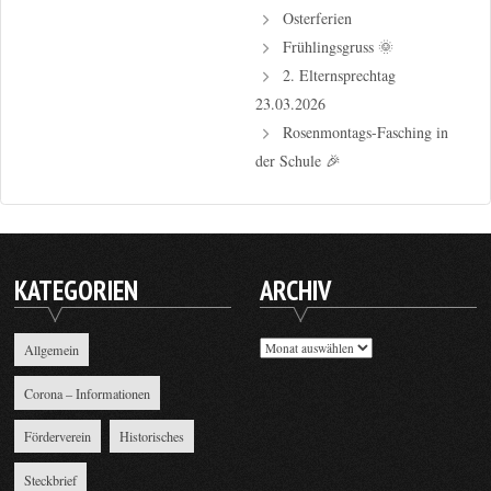
Osterferien
Frühlingsgruss 🌞
2. Elternsprechtag
23.03.2026
Rosenmontags-Fasching in
der Schule 🎉
KATEGORIEN
ARCHIV
Archiv
Allgemein
Corona – Informationen
Förderverein
Historisches
Steckbrief