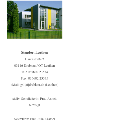
Standort Leuthen
Hauptstraße 2
03116 Drebkau / OT Leuthen
Tel.: 035602 23534
Fax: 035602 23535
eMail: gsl[at]drebkau.de (Leuthen)
stellv. Schulleiterin: Frau Annett
Nevoigt
Sekretärin: Frau Julia Kästner