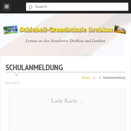
Skip
to
content
Schiebell-
Lernen an den Standorten Drebkau und Leuthen
Grundschule
Drebkau
SCHULANMELDUNG
Home
Schulanmeldung
[A-]
[A+]
Lade Karte ...