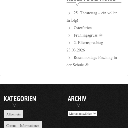
25. Theatertag – ein voller
Erfolg!
Osterferien
Frühlingsgruss 🌞
2. Elternsprechtag
23.03.2026
Rosenmontags-Fasching in
der Schule 🎉
KATEGORIEN
ARCHIV
Archiv
Allgemein
Corona – Informationen