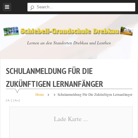
Skip
to
content
Schiebell-
Lernen an den Standorten Drebkau und Leuthen
Grundschule
Drebkau
SCHULANMELDUNG FÜR DIE
ZUKÜNFTIGEN LERNANFÄNGER
Home
Schulanmeldung Für Die Zukünftigen Lernanfänger
[A-]
[A+]
Lade Karte ...