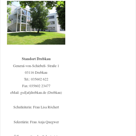
Standort Drebkau
General-von-Schiebell- Straße 1
03116 Drebkau
Tel.: 035602 622
Fax: 035602 23477
eMail: gsd[at]drebkau.de (Drebkau)
Schulleiterin: Frau Lisa Röchert
Sekretärin: Frau Anja Quegwer