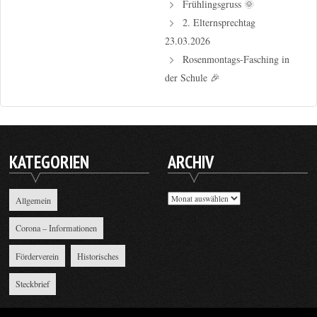
Frühlingsgruss 🌞
2. Elternsprechtag
23.03.2026
Rosenmontags-Fasching in
der Schule 🎉
KATEGORIEN
ARCHIV
Archiv
Allgemein
Corona – Informationen
Förderverein
Historisches
Steckbrief