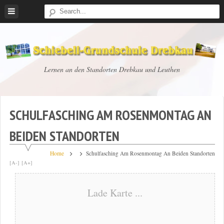
Skip
to
content
Schiebell-
Lernen an den Standorten Drebkau und Leuthen
Grundschule
Drebkau
SCHULFASCHING AM ROSENMONTAG AN
BEIDEN STANDORTEN
Home
Schulfasching Am Rosenmontag An Beiden Standorten
[A-]
[A+]
Lade Karte ...