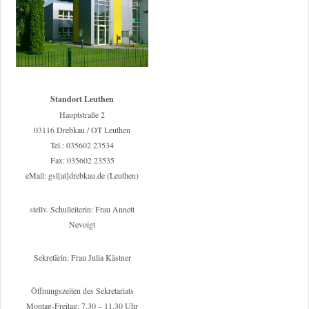
Standort Leuthen
Hauptstraße 2
03116 Drebkau / OT Leuthen
Tel.: 035602 23534
Fax: 035602 23535
eMail: gsl[at]drebkau.de (Leuthen)
stellv. Schulleiterin: Frau Annett
Nevoigt
Sekretärin: Frau Julia Kästner
Öffnungszeiten des Sekretariats
Montag-Freitag: 7.30 – 11.30 Uhr