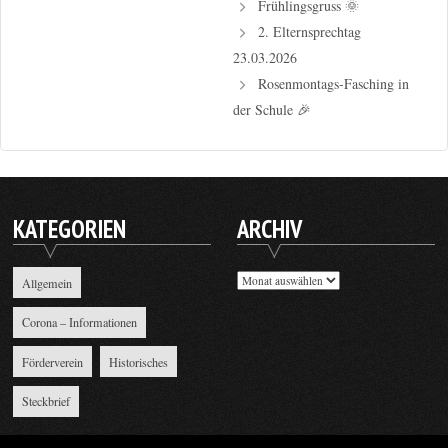
Frühlingsgruss 🌞
2. Elternsprechtag
23.03.2026
Rosenmontags-Fasching in
der Schule 🎉
KATEGORIEN
ARCHIV
Archiv
Allgemein
Corona – Informationen
Förderverein
Historisches
Steckbrief