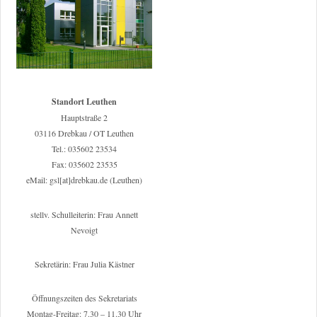
Standort Leuthen
Hauptstraße 2
03116 Drebkau / OT Leuthen
Tel.: 035602 23534
Fax: 035602 23535
eMail: gsl[at]drebkau.de (Leuthen)
stellv. Schulleiterin: Frau Annett
Nevoigt
Sekretärin: Frau Julia Kästner
Öffnungszeiten des Sekretariats
Montag-Freitag: 7.30 – 11.30 Uhr