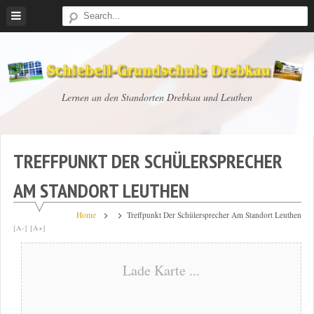
Skip
to
content
Schiebell-
Lernen an den Standorten Drebkau und Leuthen
Grundschule
Drebkau
TREFFPUNKT DER SCHÜLERSPRECHER
AM STANDORT LEUTHEN
Home
Treffpunkt Der Schülersprecher Am Standort Leuthen
[A-]
[A+]
Lade Karte ...