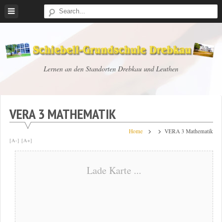
Skip
to
content
Schiebell-
Lernen an den Standorten Drebkau und Leuthen
Grundschule
Drebkau
VERA 3 MATHEMATIK
Home
VERA 3 Mathematik
[A-]
[A+]
Lade Karte ...