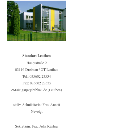
Standort Leuthen
Hauptstraße 2
03116 Drebkau / OT Leuthen
Tel.: 035602 23534
Fax: 035602 23535
eMail: gsl[at]drebkau.de (Leuthen)
stellv. Schulleiterin: Frau Annett
Nevoigt
Sekretärin: Frau Julia Kästner