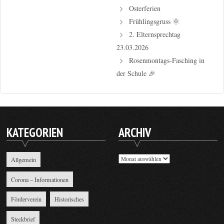
Osterferien
Frühlingsgruss 🌞
2. Elternsprechtag
23.03.2026
Rosenmontags-Fasching in
der Schule 🎉
KATEGORIEN
ARCHIV
Archiv
Allgemein
Corona – Informationen
Förderverein
Historisches
Steckbrief