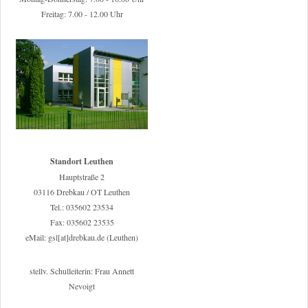
Freitag: 7.00 - 12.00 Uhr
Standort Leuthen
Hauptstraße 2
03116 Drebkau / OT Leuthen
Tel.: 035602 23534
Fax: 035602 23535
eMail: gsl[at]drebkau.de (Leuthen)
stellv. Schulleiterin: Frau Annett
Nevoigt