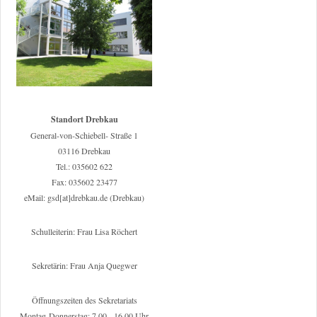
Standort Drebkau
General-von-Schiebell- Straße 1
03116 Drebkau
Tel.: 035602 622
Fax: 035602 23477
eMail: gsd[at]drebkau.de (Drebkau)
Schulleiterin: Frau Lisa Röchert
Sekretärin: Frau Anja Quegwer
Öffnungszeiten des Sekretariats
Montag-Donnerstag: 7.00 - 16.00 Uhr