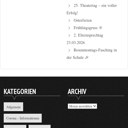
25. Theatertag – ein voller
Erfolg!
Osterferien
Frühlingsgruss 🌞
2. Elternsprechtag
23.03.2026
Rosenmontags-Fasching in
der Schule 🎉
KATEGORIEN
ARCHIV
Archiv
Allgemein
Corona – Informationen