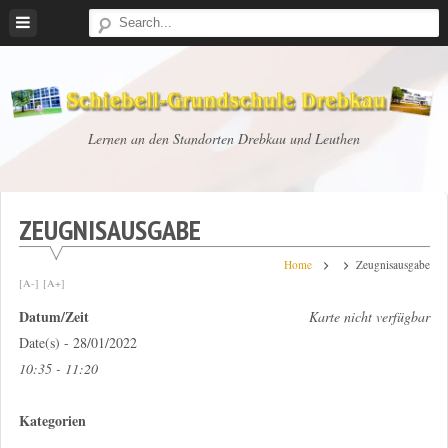
Skip
to
content
Schiebell-
Lernen an den Standorten Drebkau und Leuthen
Grundschule
Drebkau
ZEUGNISAUSGABE
Home
Zeugnisausgabe
[A-]
[A+]
Datum/Zeit
Karte nicht verfügbar
Date(s) - 28/01/2022
10:35 - 11:20
Kategorien