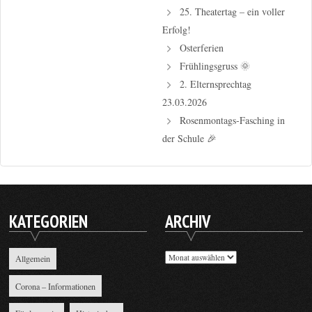
25. Theatertag – ein voller
Erfolg!
Osterferien
Frühlingsgruss 🌞
2. Elternsprechtag
23.03.2026
Rosenmontags-Fasching in
der Schule 🎉
KATEGORIEN
ARCHIV
Archiv
Allgemein
Corona – Informationen