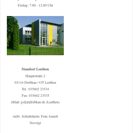
Freitag: 7.00 - 12.00 Uhr
Standort Leuthen
Hauptstraße 2
03116 Drebkau / OT Leuthen
Tel.: 035602 23534
Fax: 035602 23535
eMail: gsl[at]drebkau.de (Leuthen)
stellv. Schulleiterin: Frau Annett
Nevoigt