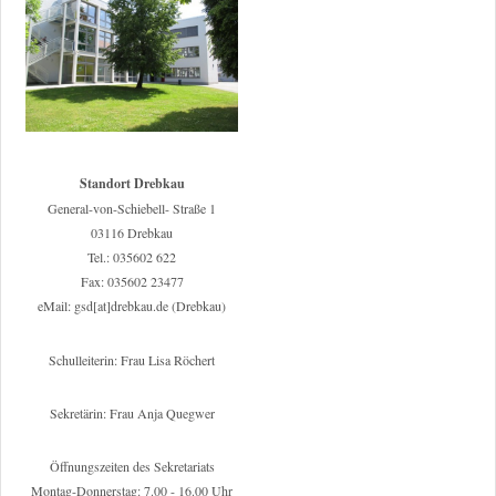
Standort Drebkau
General-von-Schiebell- Straße 1
03116 Drebkau
Tel.: 035602 622
Fax: 035602 23477
eMail: gsd[at]drebkau.de (Drebkau)
Schulleiterin: Frau Lisa Röchert
Sekretärin: Frau Anja Quegwer
Öffnungszeiten des Sekretariats
Montag-Donnerstag: 7.00 - 16.00 Uhr