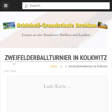
Skip
to
content
Schiebell-
Lernen an den Standorten Drebkau und Leuthen
Grundschule
Drebkau
ZWEIFELDERBALLTURNIER IN KOLKWITZ
Home
Zweifelderballturnier In Kolkwitz
[A-]
[A+]
Lade Karte ...