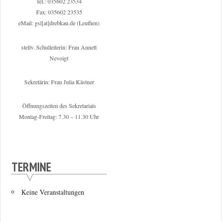
Tel.: 035602 23534
Fax: 035602 23535
eMail: gsl[at]drebkau.de (Leuthen)
stellv. Schulleiterin: Frau Annett
Nevoigt
Sekretärin: Frau Julia Kästner
Öffnungszeiten des Sekretariats
Montag-Freitag: 7.30 – 11.30 Uhr
TERMINE
Keine Veranstaltungen