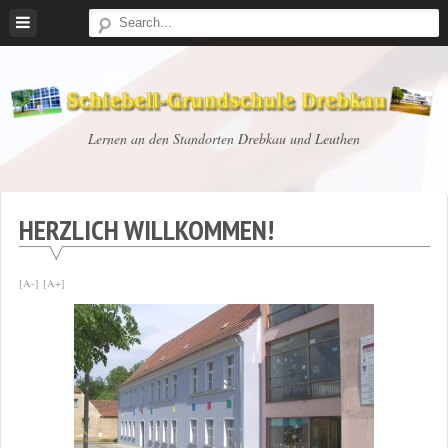
Skip
to
content
Schiebell-
Lernen an den Standorten Drebkau und Leuthen
Grundschule
Drebkau
HERZLICH WILLKOMMEN!
[A-]
[A+]