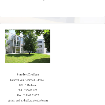
Standort Drebkau
General-von-Schiebell- Straße 1
03116 Drebkau
Tel.: 035602 622
Fax: 035602 23477
eMail: gsd[at]drebkau.de (Drebkau)