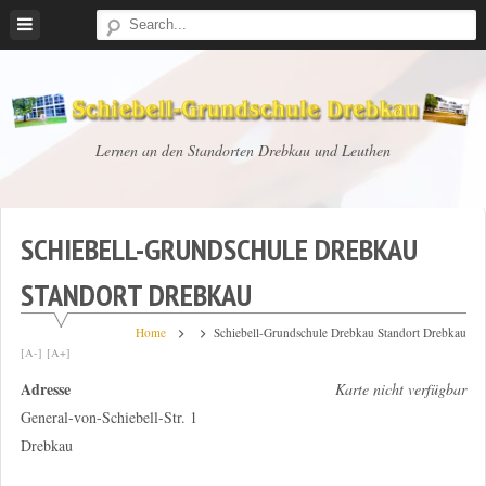
Skip
to
content
Schiebell-
Lernen an den Standorten Drebkau und Leuthen
Grundschule
Drebkau
SCHIEBELL-GRUNDSCHULE DREBKAU
STANDORT DREBKAU
Home
Schiebell-Grundschule Drebkau Standort Drebkau
[A-]
[A+]
Adresse
Karte nicht verfügbar
General-von-Schiebell-Str. 1
Drebkau