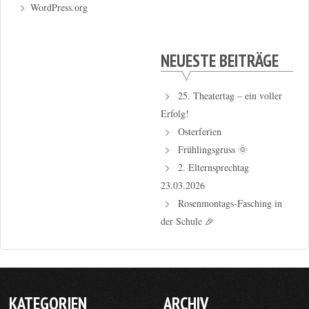
WordPress.org
NEUESTE BEITRÄGE
25. Theatertag – ein voller
Erfolg!
Osterferien
Frühlingsgruss 🌞
2. Elternsprechtag
23.03.2026
Rosenmontags-Fasching in
der Schule 🎉
KATEGORIEN
ARCHIV