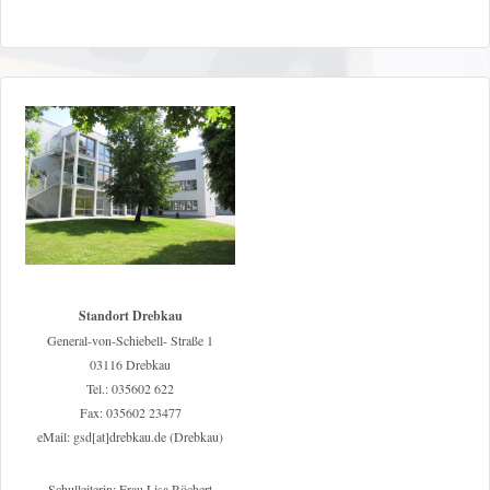
Standort Drebkau
General-von-Schiebell- Straße 1
03116 Drebkau
Tel.: 035602 622
Fax: 035602 23477
eMail: gsd[at]drebkau.de (Drebkau)
Schulleiterin: Frau Lisa Röchert