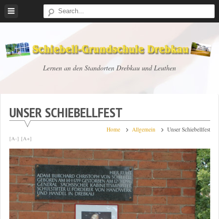
Skip
to
content
Schiebell-
Lernen an den Standorten Drebkau und Leuthen
Grundschule
Drebkau
UNSER SCHIEBELLFEST
Home
Allgemein
Unser Schiebellfest
[A-]
[A+]