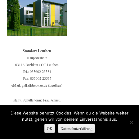
Standort Leuthen
Hauptstraße 2
03116 Drebkau / OT Leuthen
Tel.: 035602 23534
Fax: 035602 23535
eMail: gsl[at]drebkau.de (Leuthen)
stellv. Schulleiterin: Frau Annett
Nevoigt
Diese Website benutzt Cookies. Wenn du die Website weiter
nutzt, gehen wir von deinem Einverständnis aus.
Sekretärin: Frau Julia Kästner
OK
Datenschutzerklärung
Öffnungszeiten des Sekretariats