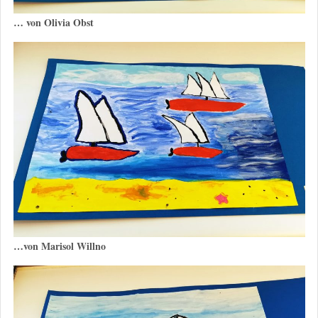
… von Olivia Obst
…von Marisol Willno