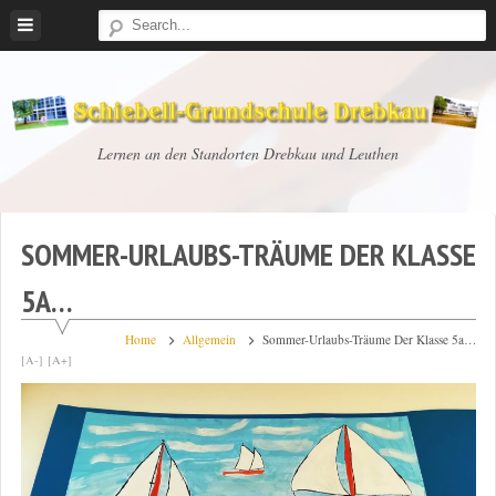
Skip
to
content
Schiebell-
Lernen an den Standorten Drebkau und Leuthen
Grundschule
Drebkau
SOMMER-URLAUBS-TRÄUME DER KLASSE
5A…
Home
Allgemein
Sommer-Urlaubs-Träume Der Klasse 5a…
[A-]
[A+]