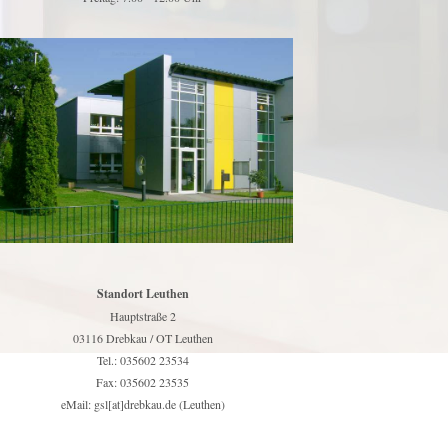
Standort Leuthen
Hauptstraße 2
03116 Drebkau / OT Leuthen
Tel.: 035602 23534
Fax: 035602 23535
eMail: gsl[at]drebkau.de (Leuthen)