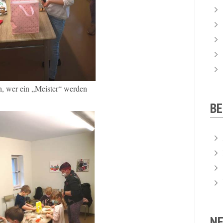
h, wer ein „Meister“ werden
B
NE