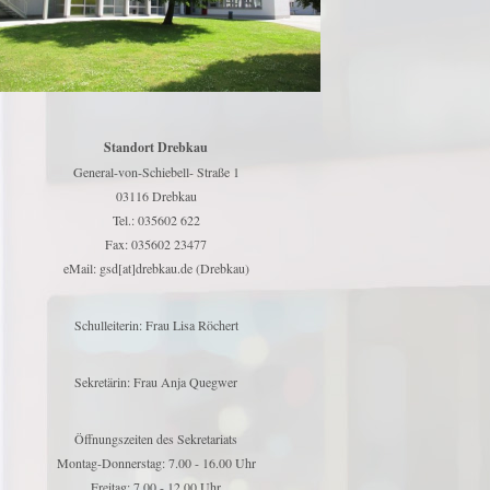
Standort Drebkau
General-von-Schiebell- Straße 1
03116 Drebkau
Tel.: 035602 622
Fax: 035602 23477
eMail: gsd[at]drebkau.de (Drebkau)
Schulleiterin: Frau Lisa Röchert
Sekretärin: Frau Anja Quegwer
Öffnungszeiten des Sekretariats
Montag-Donnerstag: 7.00 - 16.00 Uhr
Freitag: 7.00 - 12.00 Uhr