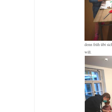
denn früh übt sic
will.