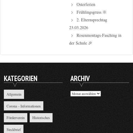
Osterferien
Frühlingsgruss 🌞
2. Elternsprechtag
23.03.2026
Rosenmontags-Fasching in
der Schule 🎉
KATEGORIEN
ARCHIV
Archiv
Allgemein
Corona – Informationen
Förderverein
Historisches
Steckbrief