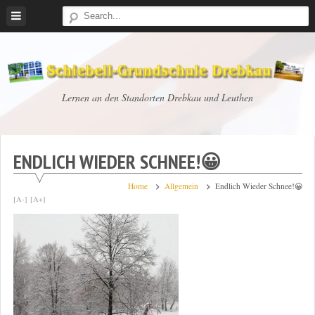
Skip
to
content
Schiebell-
Lernen an den Standorten Drebkau und Leuthen
Grundschule
Drebkau
ENDLICH WIEDER SCHNEE!😀
Home
Allgemein
Endlich Wieder Schnee!😀
[A-]
[A+]