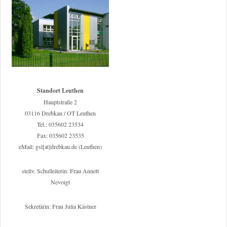
Standort Leuthen
Hauptstraße 2
03116 Drebkau / OT Leuthen
Tel.: 035602 23534
Fax: 035602 23535
eMail: gsl[at]drebkau.de (Leuthen)
stellv. Schulleiterin: Frau Annett
Nevoigt
Sekretärin: Frau Julia Kästner