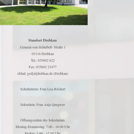
Standort Drebkau
General-von-Schiebell- Straße 1
03116 Drebkau
Tel.: 035602 622
Fax: 035602 23477
eMail: gsd[at]drebkau.de (Drebkau)
Schulleiterin: Frau Lisa Röchert
Sekretärin: Frau Anja Quegwer
Öffnungszeiten des Sekretariats
Montag-Donnerstag: 7.00 - 16.00 Uhr
Freitag: 7.00 - 12.00 Uhr