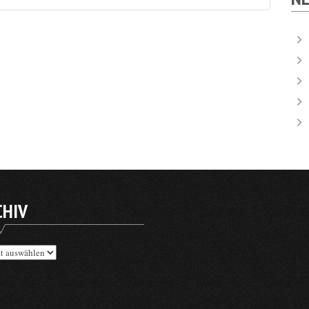
CHIV
v