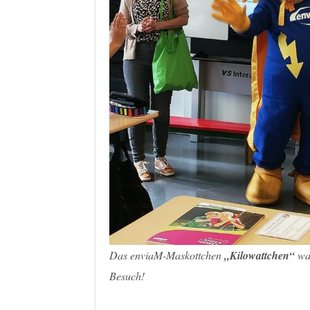
Das enviaM-Maskottchen
„Kilowattchen“
war
Besuch!