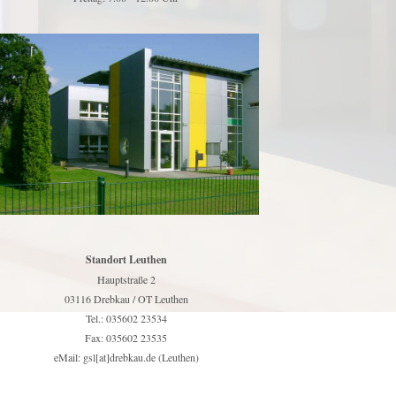
Standort Leuthen
Hauptstraße 2
03116 Drebkau / OT Leuthen
Tel.: 035602 23534
Fax: 035602 23535
eMail: gsl[at]drebkau.de (Leuthen)