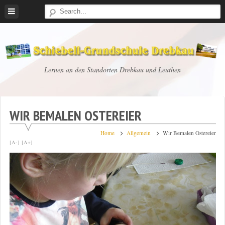
Skip
to
content
Schiebell-
Lernen an den Standorten Drebkau und Leuthen
Grundschule
Drebkau
WIR BEMALEN OSTEREIER
Home
Allgemein
Wir Bemalen Ostereier
[A-]
[A+]