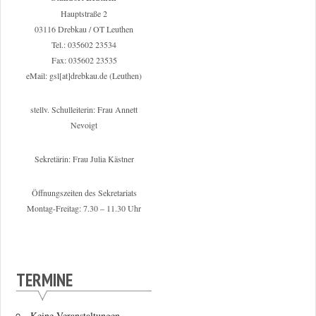
Hauptstraße 2
03116 Drebkau / OT Leuthen
Tel.: 035602 23534
Fax: 035602 23535
eMail: gsl[at]drebkau.de (Leuthen)
stellv. Schulleiterin: Frau Annett
Nevoigt
Sekretärin: Frau Julia Kästner
Öffnungszeiten des Sekretariats
Montag-Freitag: 7.30 – 11.30 Uhr
TERMINE
Keine Veranstaltungen