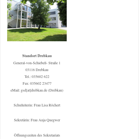
Standort Drebkau
General-von-Schiebell- Straße 1
03116 Drebkau
Tel.: 035602 622
Fax: 035602 23477
eMail: gsd[at]drebkau.de (Drebkau)
Schulleiterin: Frau Lisa Röchert
Sekretärin: Frau Anja Quegwer
Öffnungszeiten des Sekretariats