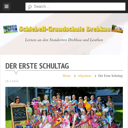
Skip
to
content
Schiebell-
Lernen an den Standorten Drebkau und Leuthen
Grundschule
Drebkau
DER ERSTE SCHULTAG
Home
Allgemein
Der Erste Schultag
[A-]
[A+]