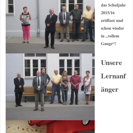
das Schuljahr
2015/16
eröffnet und
schon wieder
in „vollem
Gange“!
Unsere
Lernanf
änger