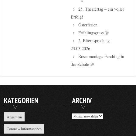
25. Theatertag – ein voller
Erfolg!
Osterferien
Frühlingsgruss 🌞
2. Elternsprechtag
23.03.2026
Rosenmontags-Fasching in
der Schule 🎉
KATEGORIEN
ARCHIV
Archiv
Allgemein
Corona – Informationen