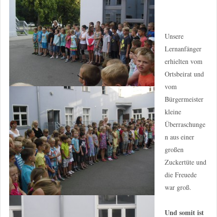
Unsere
Lernanfänger
erhielten vom
Ortsbeirat und
vom
Bürgermeister
kleine
Überraschunge
n aus einer
großen
Zuckertüte und
die Freuede
war groß.
Und somit ist