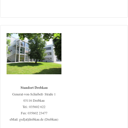
Standort Drebkau
General-von-Schiebell- Straße 1
03116 Drebkau
Tel.: 035602 622
Fax: 035602 23477
eMail: gsd[at]drebkau.de (Drebkau)