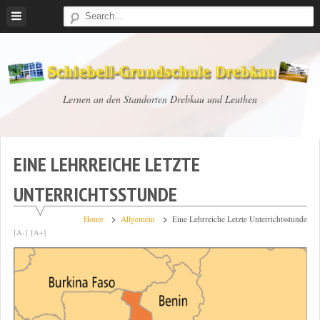
Skip
to
content
Schiebell-
Lernen an den Standorten Drebkau und Leuthen
Grundschule
Drebkau
EINE LEHRREICHE LETZTE
UNTERRICHTSSTUNDE
Home
Allgemein
Eine Lehrreiche Letzte Unterrichtsstunde
[A-]
[A+]