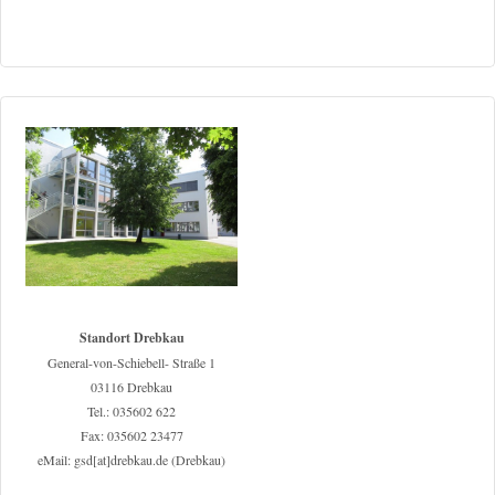
Standort Drebkau
General-von-Schiebell- Straße 1
03116 Drebkau
Tel.: 035602 622
Fax: 035602 23477
eMail: gsd[at]drebkau.de (Drebkau)