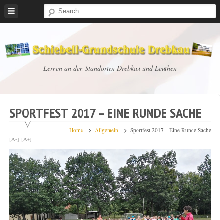
Skip
to
content
Schiebell-
Lernen an den Standorten Drebkau und Leuthen
Grundschule
Drebkau
SPORTFEST 2017 – EINE RUNDE SACHE
Home
Allgemein
Sportfest 2017 – Eine Runde Sache
[A-]
[A+]