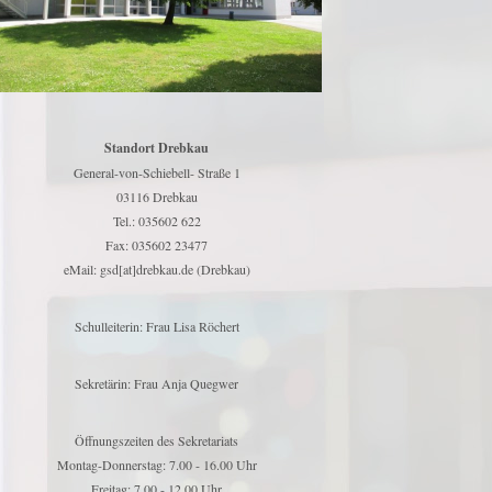
Standort Drebkau
General-von-Schiebell- Straße 1
03116 Drebkau
Tel.: 035602 622
Fax: 035602 23477
eMail: gsd[at]drebkau.de (Drebkau)
Schulleiterin: Frau Lisa Röchert
Sekretärin: Frau Anja Quegwer
Öffnungszeiten des Sekretariats
Montag-Donnerstag: 7.00 - 16.00 Uhr
Freitag: 7.00 - 12.00 Uhr