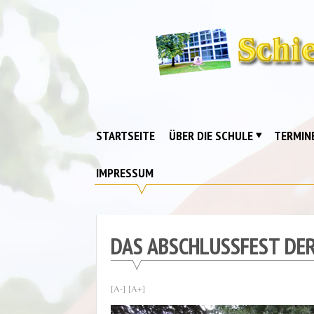
Skip
to
content
Schiebell-
Grundschule
Drebkau
STARTSEITE
ÜBER DIE SCHULE
TERMIN
IMPRESSUM
DAS ABSCHLUSSFEST DER
[A-]
[A+]