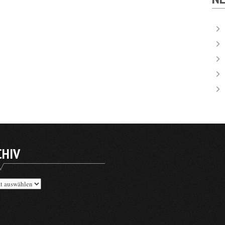
CHIV
v