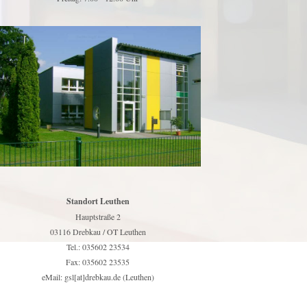
Standort Leuthen
Hauptstraße 2
03116 Drebkau / OT Leuthen
Tel.: 035602 23534
Fax: 035602 23535
eMail: gsl[at]drebkau.de (Leuthen)