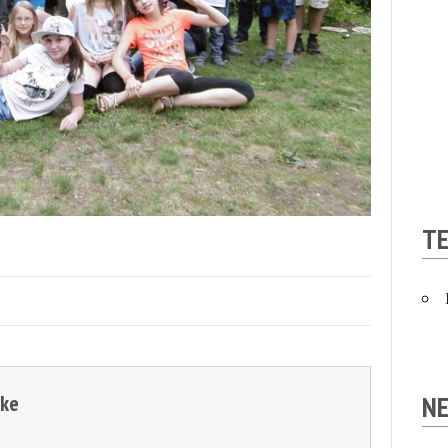
T
NE
zke