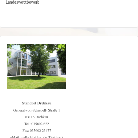
Landeswettbewerb
Standort Drebkau
General-von-Schiebell- Straße 1
03116 Drebkau
Tel.: 035602 622
Fax: 035602 23477
eMail: gsd[at]drebkau.de (Drebkau)