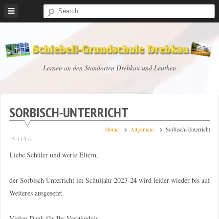
Skip
to
content
Schiebell-
Lernen an den Standorten Drebkau und Leuthen
Grundschule
Drebkau
SORBISCH-UNTERRICHT
Home
Allgemein
Sorbisch-Unterricht
[A-]
[A+]
Liebe Schüler und werte Eltern,
der Sorbisch Unterricht im Schuljahr 2023-24 wird leider wieder bis auf
Weiteres ausgesetzt.
Vielen Dank für Ihr Verständnis.