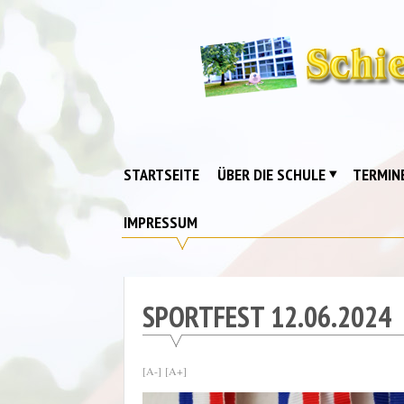
Skip
to
content
Schiebell-
Grundschule
Drebkau
STARTSEITE
ÜBER DIE SCHULE
TERMIN
IMPRESSUM
SPORTFEST 12.06.2024
[A-]
[A+]