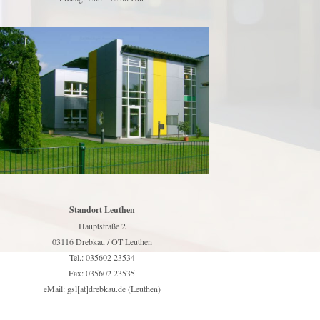
Standort Leuthen
Hauptstraße 2
03116 Drebkau / OT Leuthen
Tel.: 035602 23534
Fax: 035602 23535
eMail: gsl[at]drebkau.de (Leuthen)