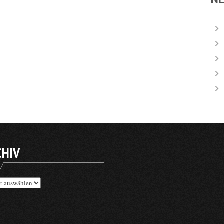
CHIV
v