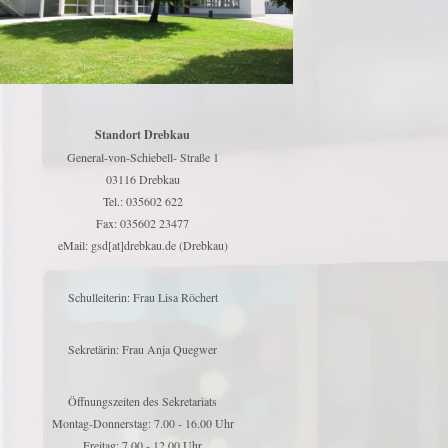
Standort Drebkau
General-von-Schiebell- Straße 1
03116 Drebkau
Tel.: 035602 622
Fax: 035602 23477
eMail: gsd[at]drebkau.de (Drebkau)
Schulleiterin: Frau Lisa Röchert
Sekretärin: Frau Anja Quegwer
Öffnungszeiten des Sekretariats
Montag-Donnerstag: 7.00 - 16.00 Uhr
Freitag: 7.00 - 12.00 Uhr