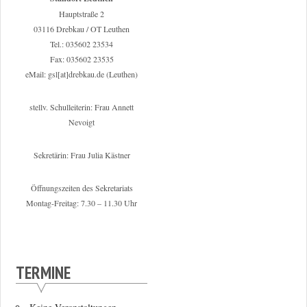
Hauptstraße 2
03116 Drebkau / OT Leuthen
Tel.: 035602 23534
Fax: 035602 23535
eMail: gsl[at]drebkau.de (Leuthen)
stellv. Schulleiterin: Frau Annett
Nevoigt
Sekretärin: Frau Julia Kästner
Öffnungszeiten des Sekretariats
Montag-Freitag: 7.30 – 11.30 Uhr
TERMINE