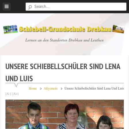
Skip
to
content
Schiebell-
Lernen an den Standorten Drebkau und Leuthen
Grundschule
Drebkau
UNSERE SCHIEBELLSCHÜLER SIND LENA
UND LUIS
Home
Allgemein
Unsere Schiebellschüler Sind Lena Und Luis
[A-]
[A+]